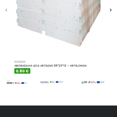
0113010212
A101110
ABOBADILHA LECA ARTELEVE 38*23*12 – ARTELONGA
ABOBA
0.80 €
6.15