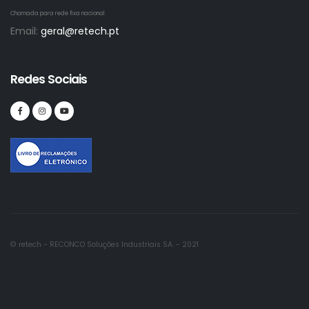
Chamada para rede fixa nacional
Email:
geral@retech.pt
Redes Sociais
© retech - RECONCO Soluções Industriais SA. - 2021