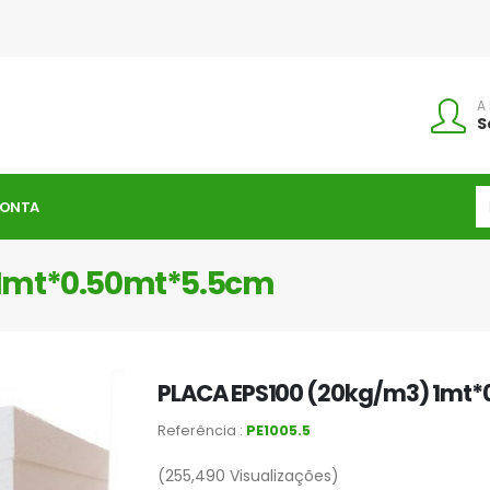
A
S
CONTA
 1mt*0.50mt*5.5cm
PLACA EPS100 (20kg/m3) 1mt
Referência :
PE1005.5
(255,490
Visualizações)