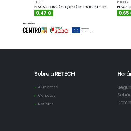
PE1001
PE1001.4
PLACA EPS100 (20kg/m3) 1mt*0.50mt*1cm
PLACA E
0.47 €
0.65
Sobre a RETECH
Horár
Segun
A Empresa
Sabád
Contatos
Domin
Notícias