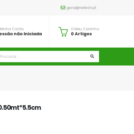
geral@retech.pt
 Minha Conta
O Meu Carrinho
essão não Iniciada
0 Artigos
*0.50mt*5.5cm