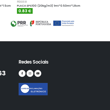
PE1001.8
PE10010
t*1.5cm
PLACA EPS100 (20kg/m3) 1mt*0.50mt*1,8cm
PLACA EPS100 (
0.83 €
4.61 €
Redes Sociais
63