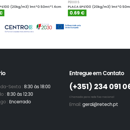
PE1001.5
PS100 (20kg/m3) 1mt*0.50mt*1.4cm
PLACA EPS100 (20kg/m3) 1mt*0.50m
 €
0.69 €
io
Entregue em Contato
(+351)­ 234 091 0
da-Sexta :
8:30 às 18:00
o :
8:30 às 12:30
Chamada para rede fixa nacional
go :
Encerrado
Email:
geral@retech.pt