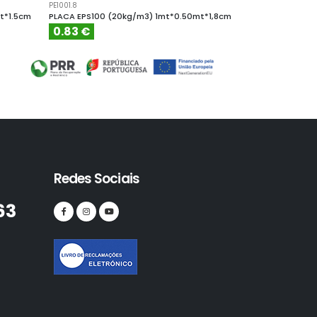
PE1001.8
PE10010
t*1.5cm
PLACA EPS100 (20kg/m3) 1mt*0.50mt*1,8cm
PLACA EPS100 (
0.83 €
4.61 €
Redes Sociais
63