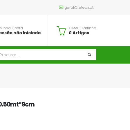
geral@retech.pt
 Minha Conta
O Meu Carrinho
essão não Iniciada
0 Artigos
*0.50mt*9cm