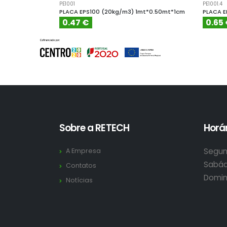
PE1001
PE1001.4
PLACA EPS100 (20kg/m3) 1mt*0.50mt*1cm
PLACA E
0.47 €
0.65
Sobre a RETECH
Horár
Segun
A Empresa
Sabád
Contatos
Domin
Notícias