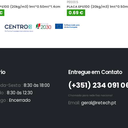
PE1001.5
PS100 (20kg/m3) 1mt*0.50mt*1.4cm
PLACA EPS100 (20kg/m3) 1mt*0.50m
 €
0.69 €
io
Entregue em Contato
(+351)­ 234 091 0
da-Sexta :
8:30 às 18:00
o :
8:30 às 12:30
Chamada para rede fixa nacional
go :
Encerrado
Email:
geral@retech.pt