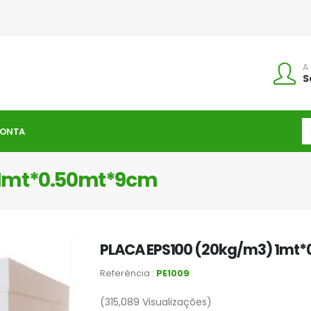
A
S
CONTA
 1mt*0.50mt*9cm
PLACA EPS100 (20kg/m3) 1mt
Referência :
PE1009
(315,089
Visualizações)