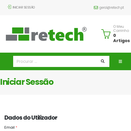
INICIAR SESSÃO
geral@retech.pt
O Meu
Carrinho
0
Artigos
Iniciar Sessão
Dados do Utilizador
Email
*