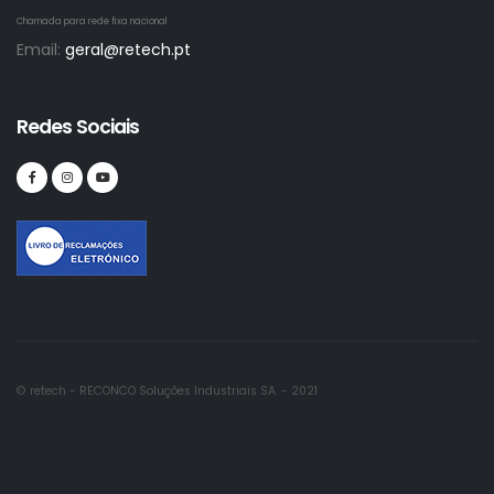
Chamada para rede fixa nacional
Email:
geral@retech.pt
Redes Sociais
© retech - RECONCO Soluções Industriais SA. - 2021