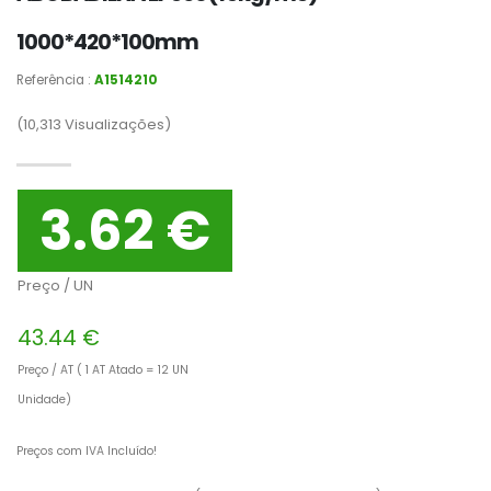
1000*420*100mm
Referência :
A1514210
(10,313
Visualizações)
3.62 €
Preço / UN
43.44 €
Preço / AT ( 1 AT Atado = 12 UN
Unidade)
Preços com IVA Incluído!