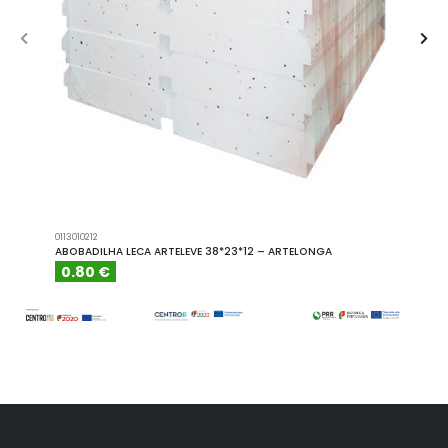
0113010212
A101110
ABOBADILHA LECA ARTELEVE 38*23*12 – ARTELONGA
ABOBA
0.80 €
6.15