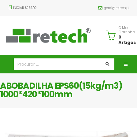
INICIAR SESSÃO
geral@retech.pt
O Meu
Carrinho
0
Artigos
ABOBADILHA EPS60(15kg/m3)
1000*420*100mm