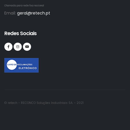
Chamada para rede fixa nacional
Email:
geral@retech.pt
Redes Sociais
© retech - RECONCO Soluções Industriais SA. - 2021