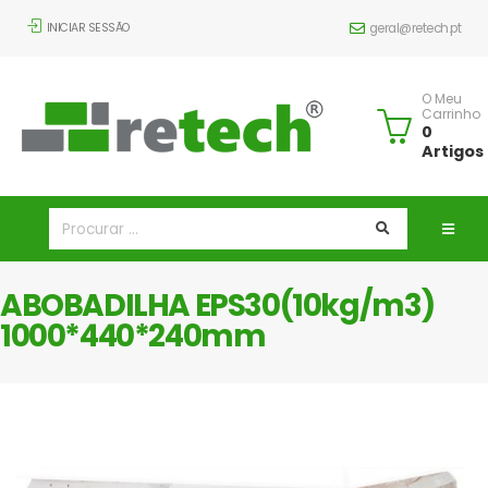
INICIAR SESSÃO
geral@retech.pt
O Meu
Carrinho
0
Artigos
ABOBADILHA EPS30(10kg/m3)
1000*440*240mm