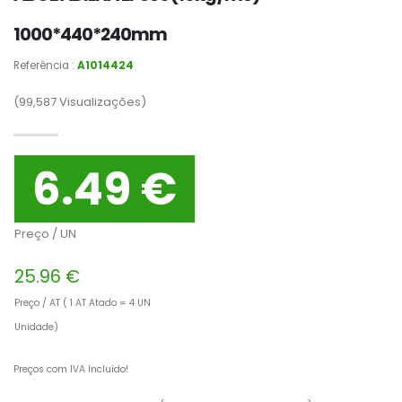
1000*440*240mm
Referência :
A1014424
(99,587
Visualizações)
6.49 €
Preço / UN
25.96 €
Preço / AT ( 1 AT Atado = 4 UN
Unidade)
Preços com IVA Incluído!