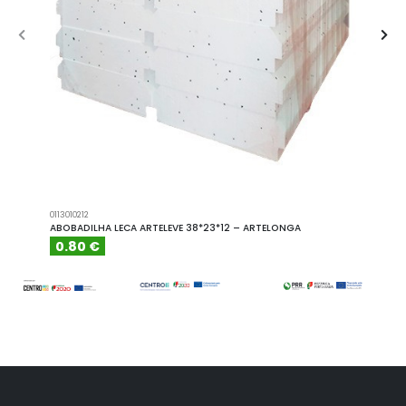
0113010212
A101110
ABOBADILHA LECA ARTELEVE 38*23*12 – ARTELONGA
ABOBA
0.80 €
6.15