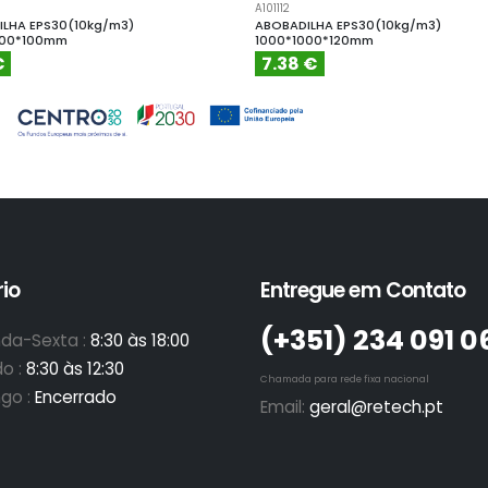
A101112
LHA EPS30(10kg/m3)
ABOBADILHA EPS30(10kg/m3)
000*100mm
1000*1000*120mm
€
7.38 €
io
Entregue em Contato
(+351)­ 234 091 0
da-Sexta :
8:30 às 18:00
o :
8:30 às 12:30
Chamada para rede fixa nacional
go :
Encerrado
Email:
geral@retech.pt