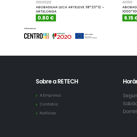
0113010212
A101110
ABOBADILHA LECA ARTELEVE 38*23*12 –
ABOBADI
ARTELONGA
1000*1
0.80 €
6.15 
Sobre a RETECH
Horár
Segun
A Empresa
Sabád
Contatos
Domin
Notícias