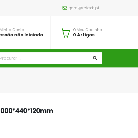
geral@retech.pt
 Minha Conta
O Meu Carrinho
essão não Iniciada
0 Artigos
 1000*440*120mm