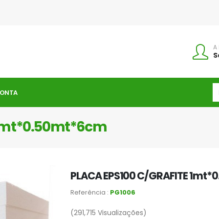
A
S
CONTA
 1mt*0.50mt*6cm
PLACA EPS100 C/GRAFITE 1mt*
Referência :
PG1006
(291,715
Visualizações)