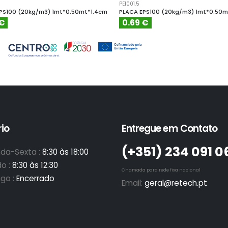
PE1001.5
PS100 (20kg/m3) 1mt*0.50mt*1.4cm
PLACA EPS100 (20kg/m3) 1mt*0.50m
 €
0.69 €
io
Entregue em Contato
(+351)­ 234 091 0
da-Sexta :
8:30 às 18:00
o :
8:30 às 12:30
Chamada para rede fixa nacional
go :
Encerrado
Email:
geral@retech.pt