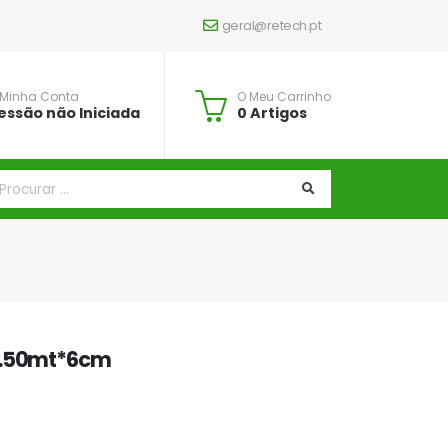
geral@retech.pt
 Minha Conta
O Meu Carrinho
essão não Iniciada
0 Artigos
0.50mt*6cm