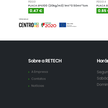
PE1001
PE1001.4
PLACA EPS100 (20kg/m3) 1mt*0.50mt*1cm
PLACA E
0.47 €
0.65
Sobre a RETECH
Horár
Segun
A Empresa
Sabád
Contatos
Domin
Notícias