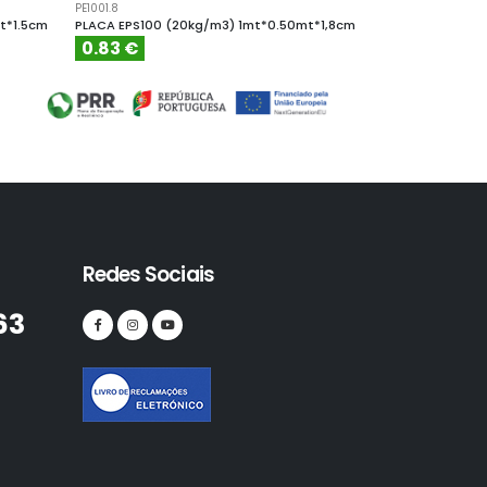
PE1001.8
PE10010
t*1.5cm
PLACA EPS100 (20kg/m3) 1mt*0.50mt*1,8cm
PLACA EPS100 (
0.83 €
4.61 €
Redes Sociais
63