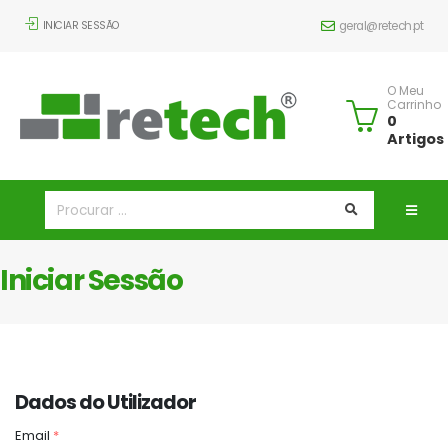
INICIAR SESSÃO
geral@retech.pt
O Meu
Carrinho
0
Artigos
Iniciar Sessão
Dados do Utilizador
Email
*