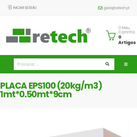
INICIAR SESSÃO
geral@retech.pt
O Meu
Carrinho
0
Artigos
PLACA EPS100 (20kg/m3)
1mt*0.50mt*9cm