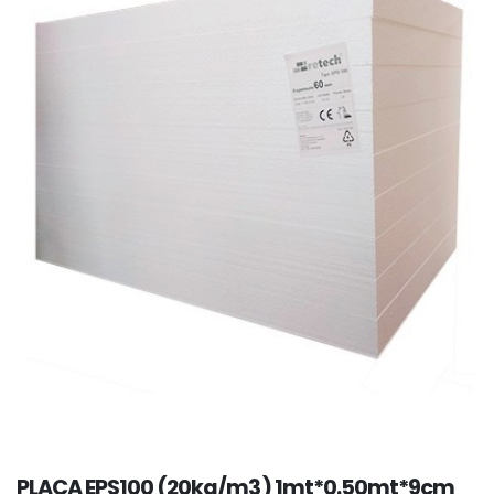
PLACA EPS100 (20kg/m3) 1mt*0.50mt*9cm