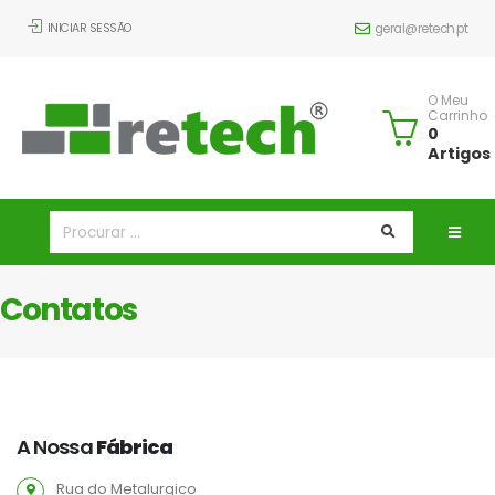
INICIAR SESSÃO
geral@retech.pt
O Meu
Carrinho
0
Artigos
Contatos
A Nossa
Fábrica
Rua do Metalurgico