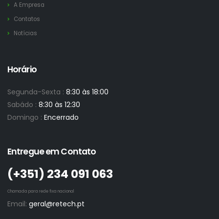
A Empresa
Contatos
Notícias
Horário
Segunda-Sexta :
8:30 às 18:00
Sabádo :
8:30 às 12:30
Domingo :
Encerrado
Entregue em Contato
(+351)­ 234 091 063
Chamada para rede fixa nacional
Email:
geral@retech.pt