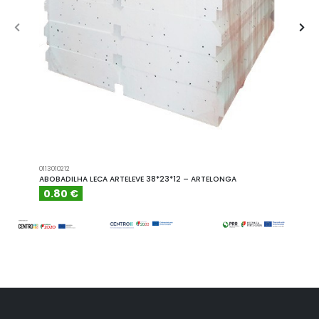
0113010212
A101110
ABOBADILHA LECA ARTELEVE 38*23*12 – ARTELONGA
ABOBA
0.80 €
6.15