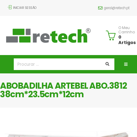
INICIAR SESSÃO
geral@retech.pt
O Meu
Carrinho
0
Artigos
ABOBADILHA ARTEBEL ABO.3812
38cm*23.5cm*12cm