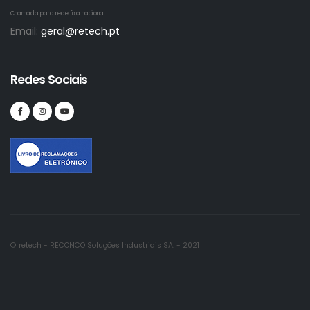
Chamada para rede fixa nacional
Email:
geral@retech.pt
Redes Sociais
© retech - RECONCO Soluções Industriais SA. - 2021