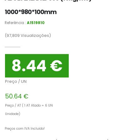
1000*980*100mm
Referência :
A1519810
(97,809
Visualizações)
8.44 €
Preço / UN
50.64 €
Preço / AT ( 1 AT Atado = 6 UN
Unidade)
Preços com IVA Incluído!