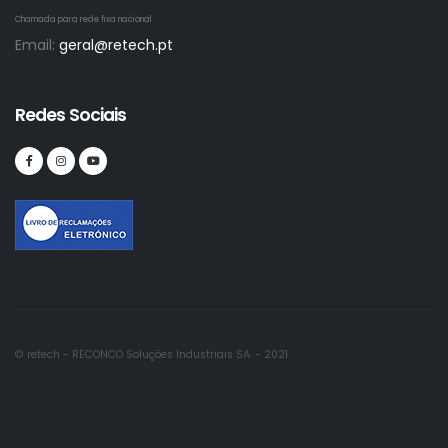
Chamada para rede fixa nacional
Email:
geral@retech.pt
Redes Sociais
© retech - RECONCO Soluções Industriais SA. - 2021