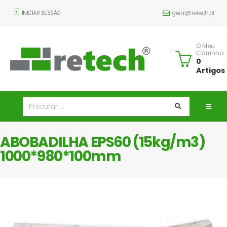
INICIAR SESSÃO
geral@retech.pt
O Meu
Carrinho
0
Artigos
ABOBADILHA EPS60 (15kg/m3)
1000*980*100mm