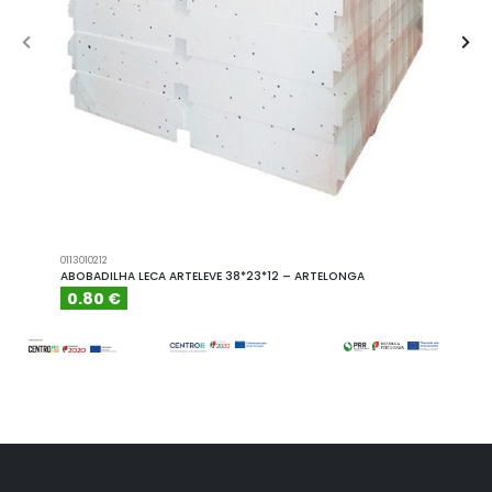
0113010212
A101110
ABOBADILHA LECA ARTELEVE 38*23*12 – ARTELONGA
ABOBA
0.80 €
6.15