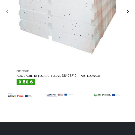
0113010212
A101110
ABOBADILHA LECA ARTELEVE 38*23*12 – ARTELONGA
ABOBA
0.80 €
6.15