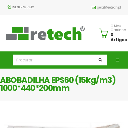
INICIAR SESSÃO
geral@retech.pt
O Meu
Carrinho
0
Artigos
ABOBADILHA EPS60 (15kg/m3)
1000*440*200mm