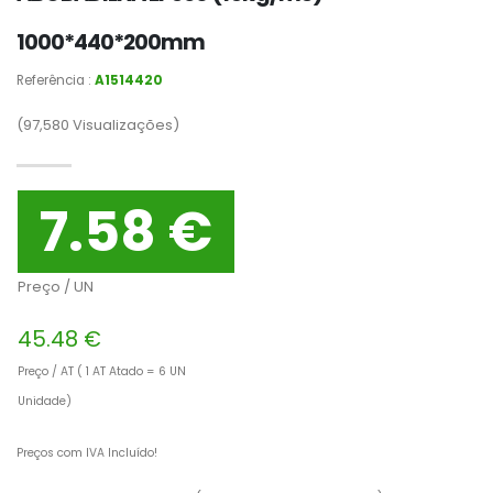
1000*440*200mm
Referência :
A1514420
(97,580
Visualizações)
7.58 €
Preço / UN
45.48 €
Preço / AT ( 1 AT Atado = 6 UN
Unidade)
Preços com IVA Incluído!