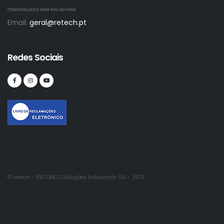
Chamada para rede fixa nacional
Email:
geral@retech.pt
Redes Sociais
© retech - RECONCO Soluções Industriais SA. - 2021