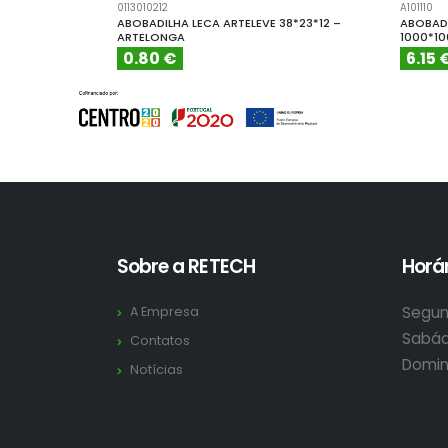
0113010212
A101110
ABOBADILHA LECA ARTELEVE 38*23*12 –
ABOBADI
ARTELONGA
1000*1
0.80 €
6.15 
Sobre a RETECH
Horár
Segun
A Empresa
Sabád
Contatos
Domin
Notícias