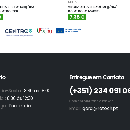
A101112
LHA EPS30(10kg/m3)
ABOBADILHA EPS30(10kg/m3)
000*100mm
1000*1000*120mm
€
7.38 €
io
Entregue em Contato
(+351)­ 234 091 0
da-Sexta :
8:30 às 18:00
o :
8:30 às 12:30
Chamada para rede fixa nacional
go :
Encerrado
Email:
geral@retech.pt