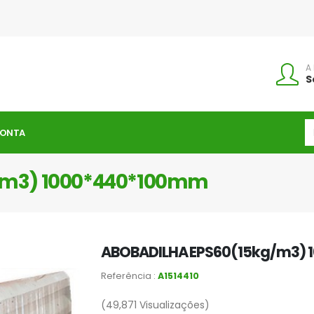
A
S
CONTA
/m3) 1000*440*100mm
ABOBADILHA EPS60(15kg/m3)
Referência :
A1514410
(49,871
Visualizações)