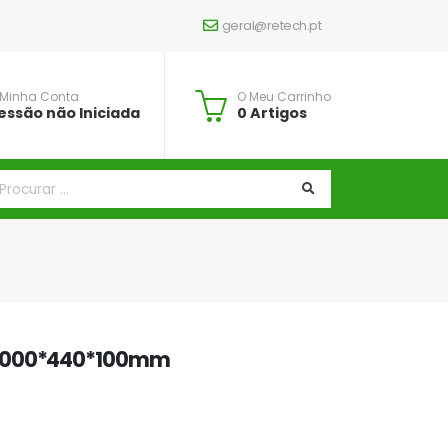
geral@retech.pt
 Minha Conta
O Meu Carrinho
essão não Iniciada
0 Artigos
 1000*440*100mm