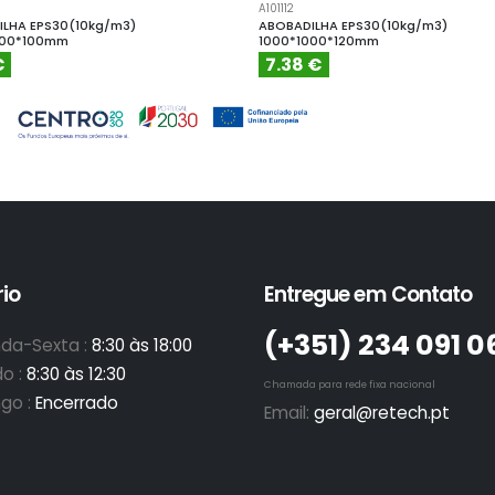
A101112
LHA EPS30(10kg/m3)
ABOBADILHA EPS30(10kg/m3)
000*100mm
1000*1000*120mm
€
7.38 €
io
Entregue em Contato
(+351)­ 234 091 0
da-Sexta :
8:30 às 18:00
o :
8:30 às 12:30
Chamada para rede fixa nacional
go :
Encerrado
Email:
geral@retech.pt