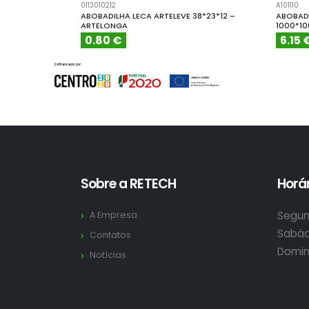
0113010212
A101110
ABOBADILHA LECA ARTELEVE 38*23*12 –
ABOBADI
ARTELONGA
1000*1
0.80 €
6.15 
Sobre a RETECH
Horár
Segun
A Empresa
Sabád
Contatos
Domin
Notícias