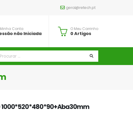
geral@retech.pt
 Minha Conta
O Meu Carrinho
essão não Iniciada
0 Artigos
mm
) 1000*520*480*90+Aba30mm