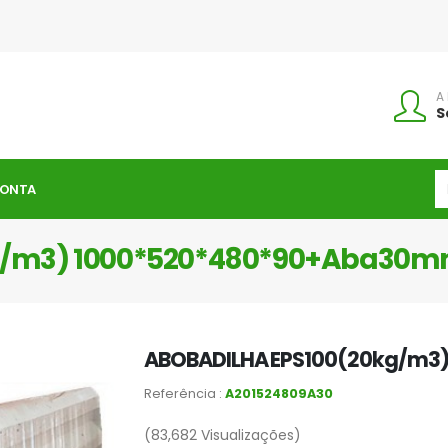
A
S
CONTA
g/m3) 1000*520*480*90+Aba30
ABOBADILHA EPS100(20kg/m3
Referência :
A201524809A30
(83,682
Visualizações)