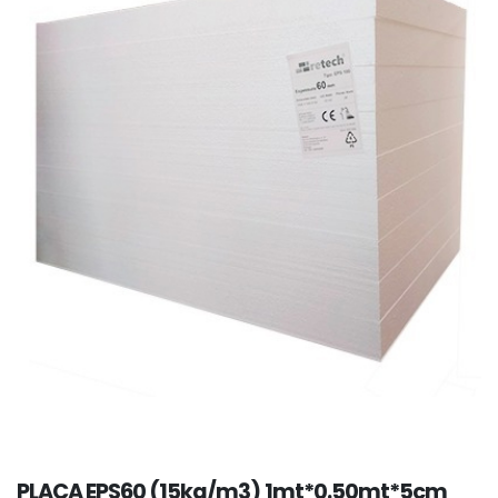
PLACA EPS60 (15kg/m3) 1mt*0.50mt*5cm