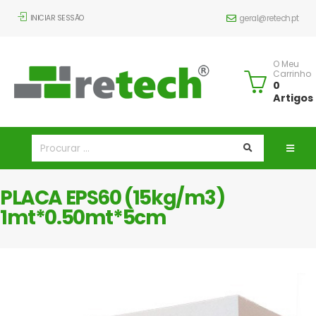
INICIAR SESSÃO
geral@retech.pt
O Meu
Carrinho
0
Artigos
PLACA EPS60 (15kg/m3)
1mt*0.50mt*5cm