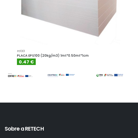
PE1001
PE1001.4
PLACA EPS100 (20kg/m3) 1mt*0.50mt*1cm
PLACA
0.47 €
0.6
Sobre a RETECH