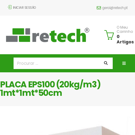
INICIAR SESSÃO
geral@retech.pt
O Meu
Carrinho
0
Artigos
PLACA EPS100 (20kg/m3)
1mt*1mt*50cm