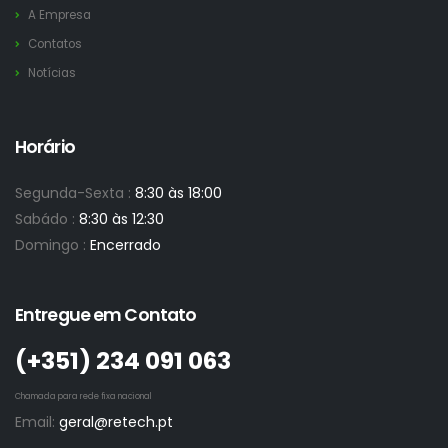
A Empresa
Contatos
Notícias
Horário
Segunda-Sexta :
8:30 às 18:00
Sabádo :
8:30 às 12:30
Domingo :
Encerrado
Entregue em Contato
(+351)­ 234 091 063
Chamada para rede fixa nacional
Email:
geral@retech.pt