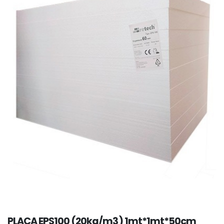
PLACA EPS100 (20kg/m3) 1mt*1mt*50cm