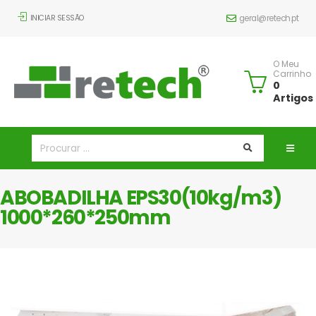
INICIAR SESSÃO
geral@retech.pt
O Meu
Carrinho
0
Artigos
ABOBADILHA EPS30(10kg/m3)
1000*260*250mm