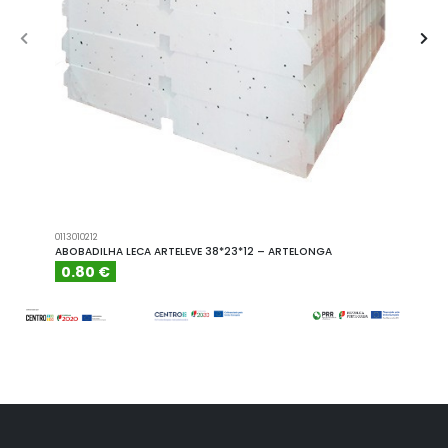
0113010212
A101110
ABOBADILHA LECA ARTELEVE 38*23*12 – ARTELONGA
ABOBA
0.80 €
6.15