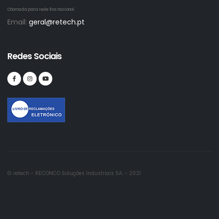
Chamada para rede fixa nacional
Email:
geral@retech.pt
Redes Sociais
© retech - RECONCO Soluções Industriais SA. - 2021