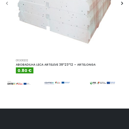
0113010212
A101110
ABOBADILHA LECA ARTELEVE 38*23*12 – ARTELONGA
ABOBA
0.80 €
6.15