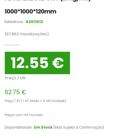
1000*1000*120mm
Referência :
A2011012
(97,863
Visualizações)
12.55 €
Preço / UN
62.75 €
Preço / AT ( 1 AT Atado = 5 UN Unidade)
Preços com IVA Incluído!
Disponibilidade :
Em Stock
(Mas Sujeito a Confirmação)