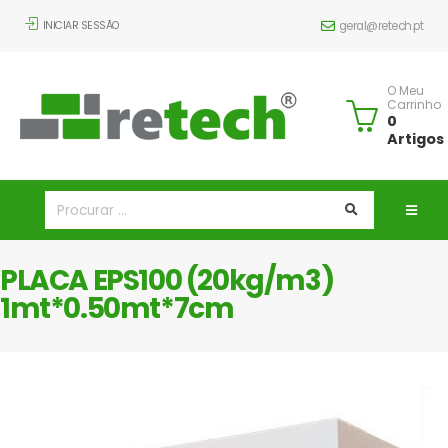
INICIAR SESSÃO
geral@retech.pt
O Meu
Carrinho
0
Artigos
PLACA EPS100 (20kg/m3)
1mt*0.50mt*7cm