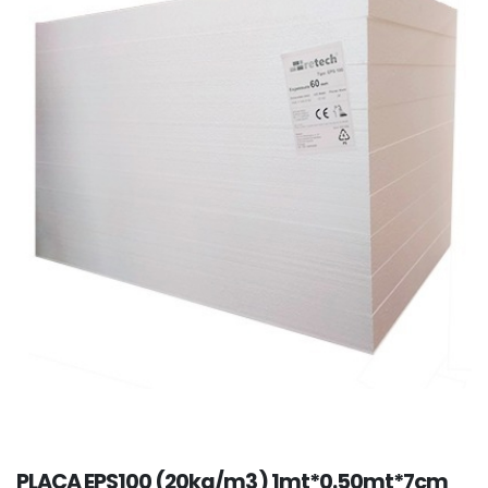
PLACA EPS100 (20kg/m3) 1mt*0.50mt*7cm