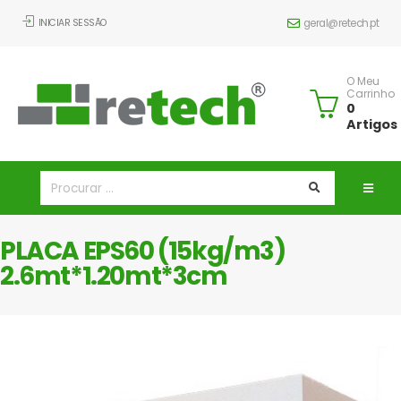
INICIAR SESSÃO
geral@retech.pt
O Meu
Carrinho
0
Artigos
PLACA EPS60 (15kg/m3)
2.6mt*1.20mt*3cm