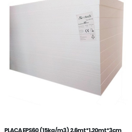
PLACA EPS60 (15kg/m3) 2.6mt*1.20mt*3cm