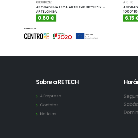
0113010212
A101110
ABOBADILHA LECA ARTELEVE 38*23*12 –
ABOBADI
ARTELONGA
1000*1
0.80 €
6.15 
Sobre a RETECH
Horár
Segun
A Empresa
Sabád
Contatos
Domin
Notícias