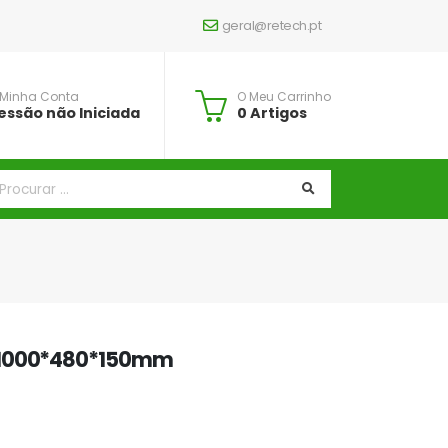
geral@retech.pt
 Minha Conta
O Meu Carrinho
essão não Iniciada
0 Artigos
 1000*480*150mm