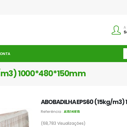
A
S
CONTA
g/m3) 1000*480*150mm
ABOBADILHA EPS60 (15kg/m3)
Referência :
A1514815
(68,783
Visualizações)