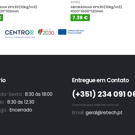
A101112
LHA EPS30(10kg/m3)
ABOBADILHA EPS30(10kg/m3)
000*100mm
1000*1000*120mm
€
7.38 €
io
Entregue em Contato
(+351)­ 234 091 0
da-Sexta :
8:30 às 18:00
o :
8:30 às 12:30
Chamada para rede fixa nacional
go :
Encerrado
Email:
geral@retech.pt