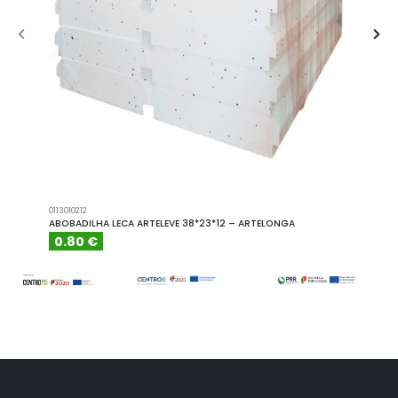
0113010212
A101110
ABOBADILHA LECA ARTELEVE 38*23*12 – ARTELONGA
ABOBA
0.80 €
6.15