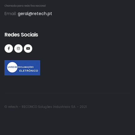
Chamada para rede fixa nacional
Email:
geral@retech.pt
Redes Sociais
© retech - RECONCO Soluções Industriais SA. - 2021