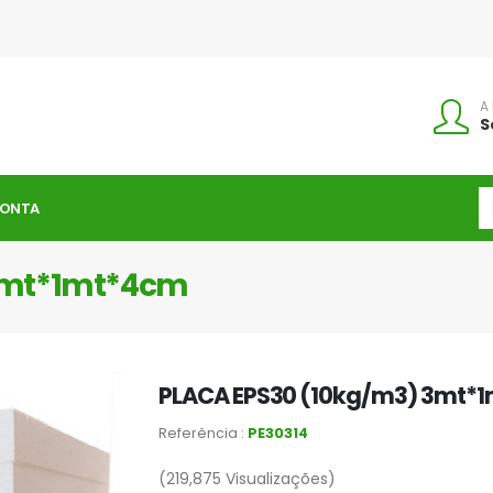
A
S
CONTA
3mt*1mt*4cm
PLACA EPS30 (10kg/m3) 3mt*
Referência :
PE30314
(219,875
Visualizações)