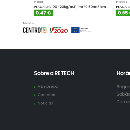
PE1001
PE1001.4
PLACA EPS100 (20kg/m3) 1mt*0.50mt*1cm
PLACA E
0.47 €
0.65
Sobre a RETECH
Horár
Segun
A Empresa
Sabád
Contatos
Domin
Notícias