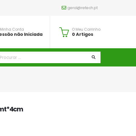
geral@retech.pt
 Minha Conta
O Meu Carrinho
essão não Iniciada
0 Artigos
1mt*4cm