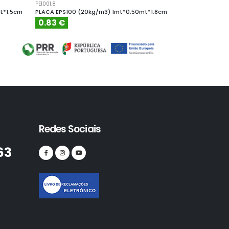
PE1001.8
PE10010
t*1.5cm
PLACA EPS100 (20kg/m3) 1mt*0.50mt*1,8cm
PLACA EPS100 (
0.83 €
4.61 €
Redes Sociais
63