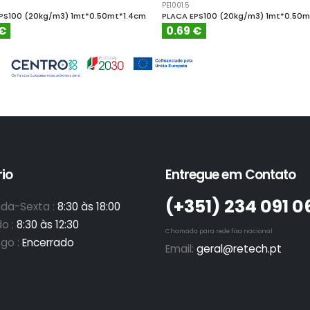
PE1001.5
PS100 (20kg/m3) 1mt*0.50mt*1.4cm
PLACA EPS100 (20kg/m3) 1mt*0.50m
 €
0.69 €
io
Entregue em Contato
(+351)­ 234 091 0
da-Sexta :
8:30 às 18:00
o :
8:30 às 12:30
Chamada para rede fixa nacional
go :
Encerrado
Email:
geral@retech.pt