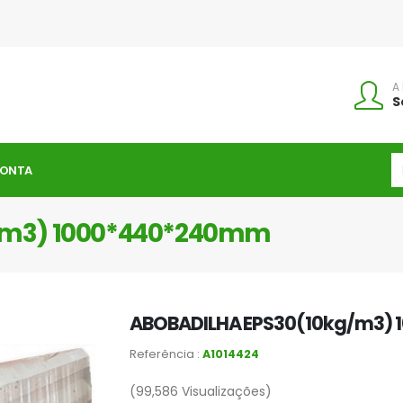
A
S
CONTA
/m3) 1000*440*240mm
ABOBADILHA EPS30(10kg/m3)
Referência :
A1014424
(99,586
Visualizações)