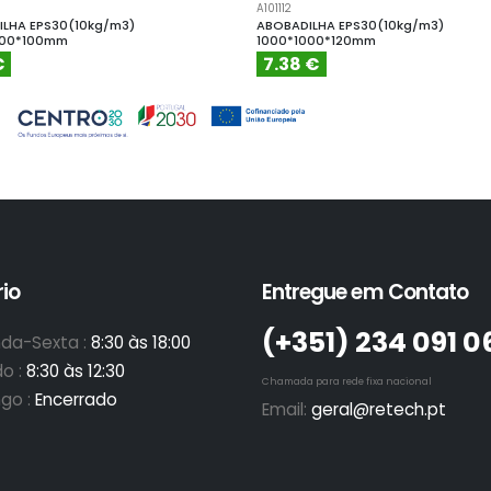
A101112
LHA EPS30(10kg/m3)
ABOBADILHA EPS30(10kg/m3)
000*100mm
1000*1000*120mm
€
7.38 €
io
Entregue em Contato
(+351)­ 234 091 0
da-Sexta :
8:30 às 18:00
o :
8:30 às 12:30
Chamada para rede fixa nacional
go :
Encerrado
Email:
geral@retech.pt