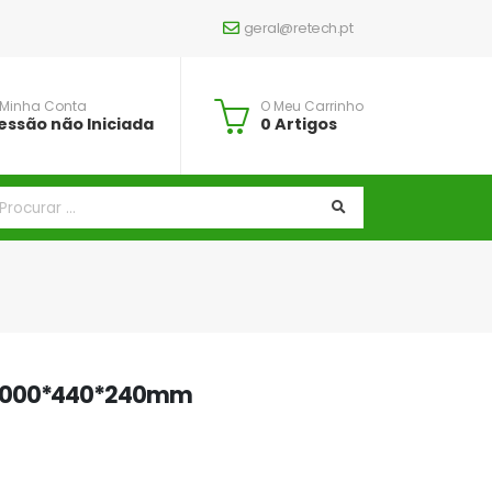
geral@retech.pt
 Minha Conta
O Meu Carrinho
essão não Iniciada
0 Artigos
 1000*440*240mm