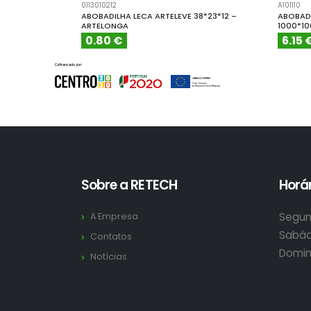
0113010212
A101110
ABOBADILHA LECA ARTELEVE 38*23*12 –
ABOBADI
ARTELONGA
1000*1
0.80 €
6.15 
Sobre a RETECH
Horár
Segun
A Empresa
Sabád
Contatos
Domin
Notícias