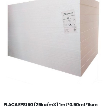
PLACA EPS150 (25kg/m3) 1mt*0.50mt*9cm