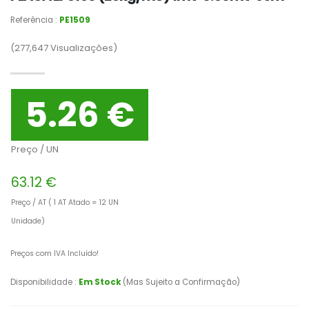
Referência :
PE1509
(277,647
Visualizações)
5.26 €
Preço / UN
63.12 €
Preço / AT ( 1 AT Atado = 12 UN
Unidade)
Preços com IVA Incluído!
Disponibilidade :
Em Stock
(Mas Sujeito a Confirmação)