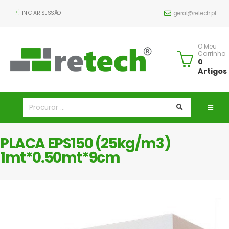
INICIAR SESSÃO
geral@retech.pt
O Meu
Carrinho
0
Artigos
PLACA EPS150 (25kg/m3)
1mt*0.50mt*9cm