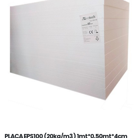
PLACA EPS100 (20kg/m3) 1mt*0.50mt*4cm