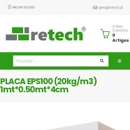
INICIAR SESSÃO
geral@retech.pt
O Meu
Carrinho
0
Artigos
PLACA EPS100 (20kg/m3)
1mt*0.50mt*4cm