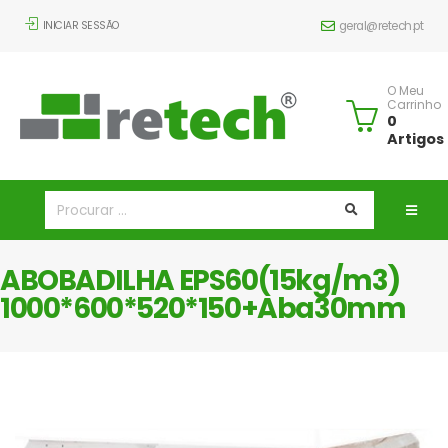
INICIAR SESSÃO
geral@retech.pt
O Meu
Carrinho
0
Artigos
ABOBADILHA EPS60(15kg/m3)
1000*600*520*150+Aba30mm