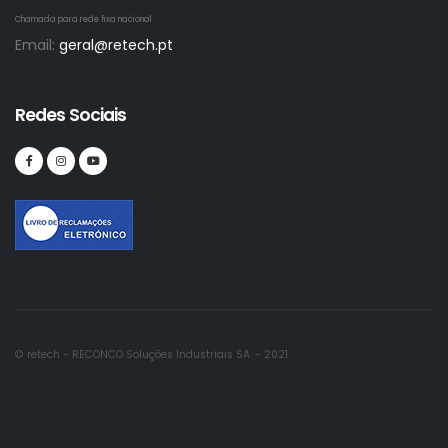
Chamada para rede fixa nacional
Email:
geral@retech.pt
Redes Sociais
© retech - RECONCO Soluções Industriais SA. - 2021