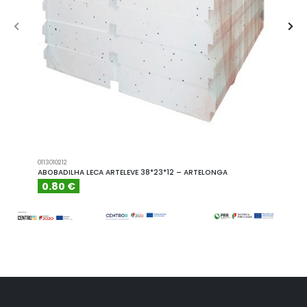
0113010212
A101110
ABOBADILHA LECA ARTELEVE 38*23*12 – ARTELONGA
ABOBA
0.80 €
6.15