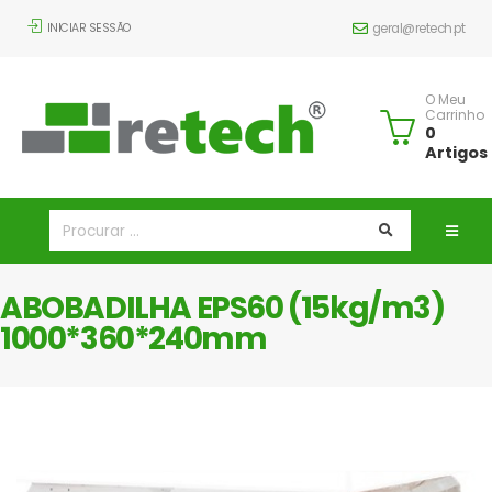
INICIAR SESSÃO
geral@retech.pt
O Meu
Carrinho
0
Artigos
ABOBADILHA EPS60 (15kg/m3)
1000*360*240mm