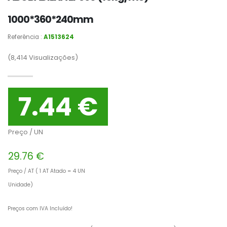
1000*360*240mm
Referência :
A1513624
(8,414
Visualizações)
7.44 €
Preço / UN
29.76 €
Preço / AT ( 1 AT Atado = 4 UN
Unidade)
Preços com IVA Incluído!