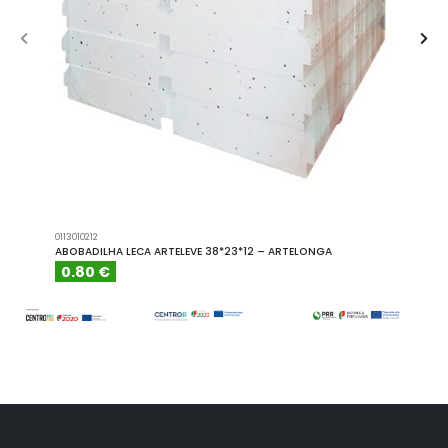
0113010212
A101110
ABOBADILHA LECA ARTELEVE 38*23*12 – ARTELONGA
ABOBA
0.80 €
6.15