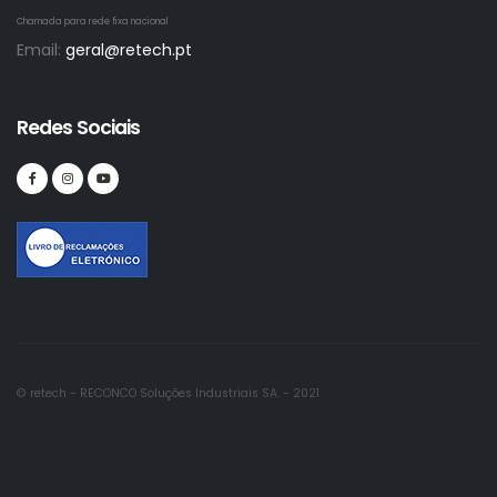
Chamada para rede fixa nacional
Email:
geral@retech.pt
Redes Sociais
© retech - RECONCO Soluções Industriais SA. - 2021