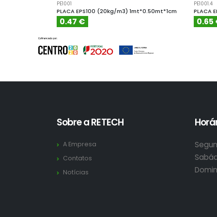
PE1001
PE1001.4
PLACA EPS100 (20kg/m3) 1mt*0.50mt*1cm
PLACA E
0.47 €
0.65
Sobre a RETECH
Horár
Segun
A Empresa
Sabád
Contatos
Domin
Notícias