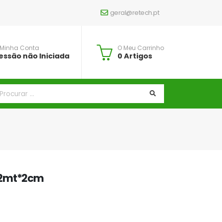
geral@retech.pt
 Minha Conta
O Meu Carrinho
essão não Iniciada
0 Artigos
*2mt*2cm