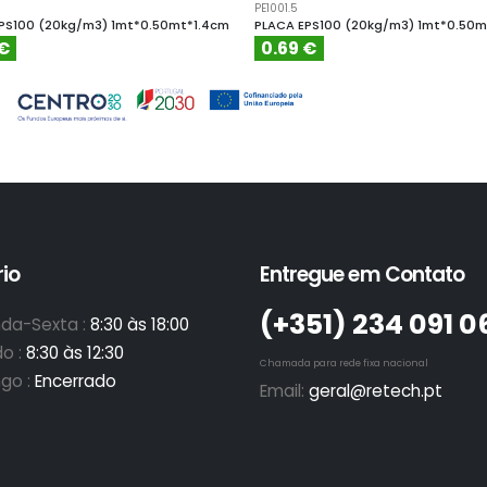
PE1001.5
PS100 (20kg/m3) 1mt*0.50mt*1.4cm
PLACA EPS100 (20kg/m3) 1mt*0.50m
 €
0.69 €
io
Entregue em Contato
(+351)­ 234 091 0
da-Sexta :
8:30 às 18:00
o :
8:30 às 12:30
Chamada para rede fixa nacional
go :
Encerrado
Email:
geral@retech.pt