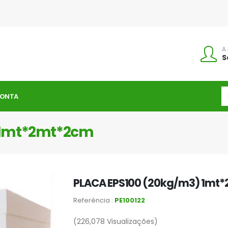
A
S
CONTA
 1mt*2mt*2cm
PLACA EPS100 (20kg/m3) 1mt
Referência :
PE100122
(226,078
Visualizações)