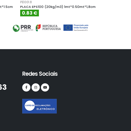
PE1001.8
PE10010
t*1.5cm
PLACA EPS100 (20kg/m3) 1mt*0.50mt*1,8cm
PLACA EPS100 (
0.83 €
4.61 €
Redes Sociais
63