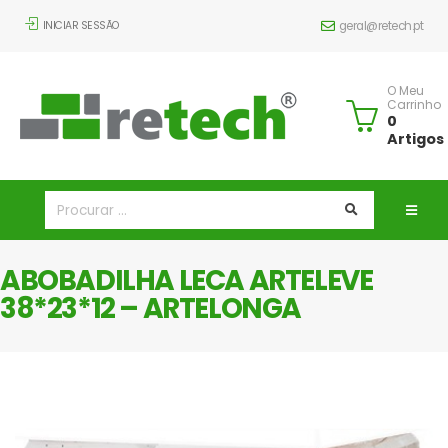
INICIAR SESSÃO
geral@retech.pt
O Meu
Carrinho
0
Artigos
ABOBADILHA LECA ARTELEVE
38*23*12 – ARTELONGA