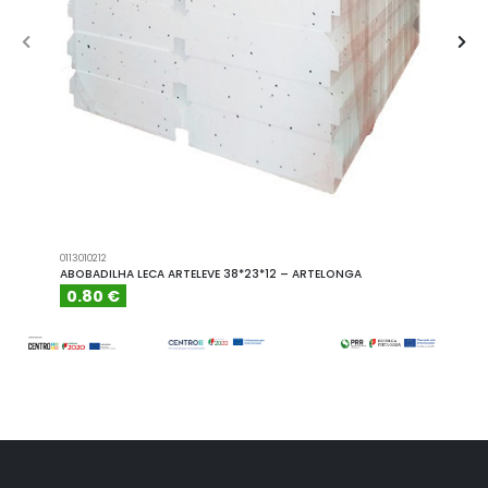
0113010212
A101110
ABOBADILHA LECA ARTELEVE 38*23*12 – ARTELONGA
ABOBA
0.80 €
6.15