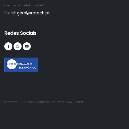
Chamada para rede fixa nacional
Email:
geral@retech.pt
Redes Sociais
© retech - RECONCO Soluções Industriais SA. - 2021