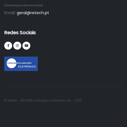
Chamada para rede fixa nacional
Email:
geral@retech.pt
Redes Sociais
© retech - RECONCO Soluções Industriais SA. - 2021