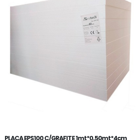
PLACA EPS100 C/GRAFITE 1mt*0.50mt*4cm