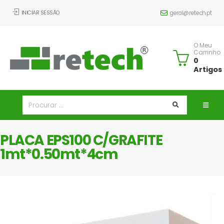
INICIAR SESSÃO
geral@retech.pt
O Meu
Carrinho
0
Artigos
PLACA EPS100 C/GRAFITE
1mt*0.50mt*4cm