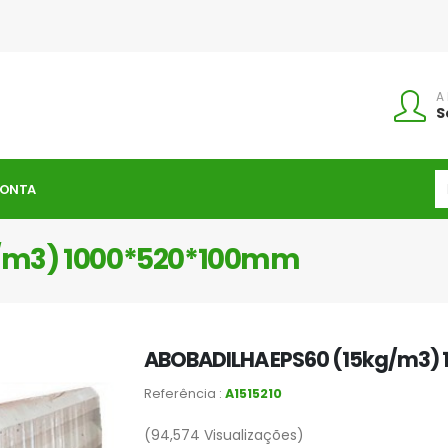
A
S
CONTA
g/m3) 1000*520*100mm
ABOBADILHA EPS60 (15kg/m3)
Referência :
A1515210
(94,574
Visualizações)