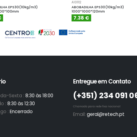
A101112
LHA EPS30(10kg/m3)
ABOBADILHA EPS30(10kg/m3)
000*100mm
1000*1000*120mm
€
7.38 €
io
Entregue em Contato
(+351)­ 234 091 0
da-Sexta :
8:30 às 18:00
o :
8:30 às 12:30
Chamada para rede fixa nacional
go :
Encerrado
Email:
geral@retech.pt