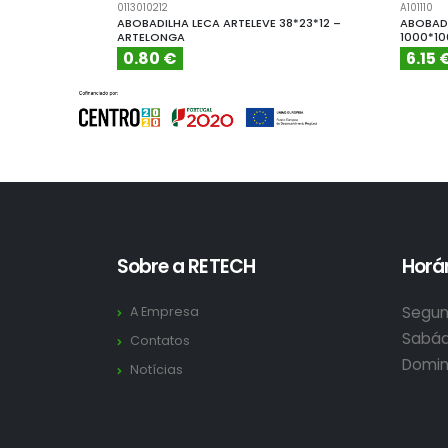
0113010212
A101110
ABOBADILHA LECA ARTELEVE 38*23*12 –
ABOBADI
ARTELONGA
1000*1
0.80 €
6.15 
Sobre a RETECH
Horár
Segun
A Empresa
Sabád
Contatos
Domin
Notícias