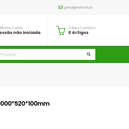
geral@retech.pt
 Minha Conta
O Meu Carrinho
essão não Iniciada
0 Artigos
 1000*520*100mm