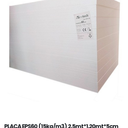
PLACA EPS60 (15kg/m3) 2.5mt*1.20mt*5cm