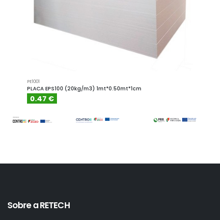
PE1001
PE1001.4
PLACA EPS100 (20kg/m3) 1mt*0.50mt*1cm
PLACA
0.47 €
0.6
Sobre a RETECH