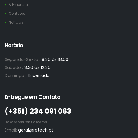
A Empresa
Contatos
Notícias
Horário
Segunda-Sexta :
8:30 às 18:00
Sabádo :
8:30 às 12:30
Domingo :
Encerrado
Entregue em Contato
(+351)­ 234 091 063
Chamada para rede fixa nacional
Email:
geral@retech.pt