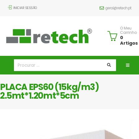
INICIAR SESSÃO
geral@retech.pt
O Meu
Carrinho
0
Artigos
PLACA EPS60 (15kg/m3)
2.5mt*1.20mt*5cm