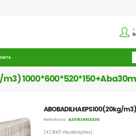
A
S
CONTA
g/m3) 1000*600*520*150+Aba30
ABOBADILHA EPS100(20kg/m3
Referência :
A201524812A30
(47,840
Visualizações)