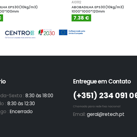
A101112
LHA EPS30(10kg/m3)
ABOBADILHA EPS30(10kg/m3)
000*100mm
1000*1000*120mm
€
7.38 €
io
Entregue em Contato
(+351)­ 234 091 0
da-Sexta :
8:30 às 18:00
o :
8:30 às 12:30
Chamada para rede fixa nacional
go :
Encerrado
Email:
geral@retech.pt