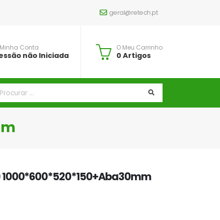
geral@retech.pt
 Minha Conta
O Meu Carrinho
essão não Iniciada
0 Artigos
mm
) 1000*600*520*150+Aba30mm