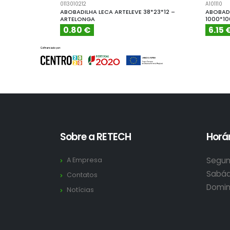
0113010212
A101110
ABOBADILHA LECA ARTELEVE 38*23*12 –
ABOBADI
ARTELONGA
1000*1
0.80 €
6.15 
Sobre a RETECH
Horár
Segun
A Empresa
Sabád
Contatos
Domin
Notícias