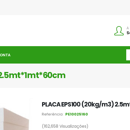
A
S
CONTA
 2.5mt*1mt*60cm
PLACA EPS100 (20kg/m3) 2.5
Referência :
PE10025160
(162,658
Visualizações)