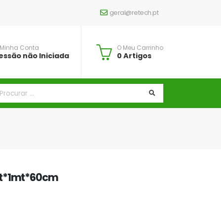
geral@retech.pt
 Minha Conta
O Meu Carrinho
essão não Iniciada
0 Artigos
mt*1mt*60cm