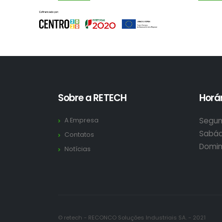
Sobre a RETECH
Horár
Segun
A Empresa
Sabád
Contatos
Domin
Notícias
© retech - RECONCO Soluções Industriais SA. - 2021