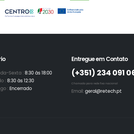
io
Entregue em Contato
(+351)­ 234 091 0
da-Sexta :
8:30 às 18:00
o :
8:30 às 12:30
Chamada para rede fixa nacional
go :
Encerrado
Email:
geral@retech.pt