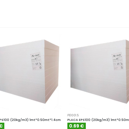
PE1001.5
PS100 (20kg/m3) 1mt*0.50mt*1.4cm
PLACA EPS100 (20kg/m3) 1mt*0.50m
 €
0.69 €