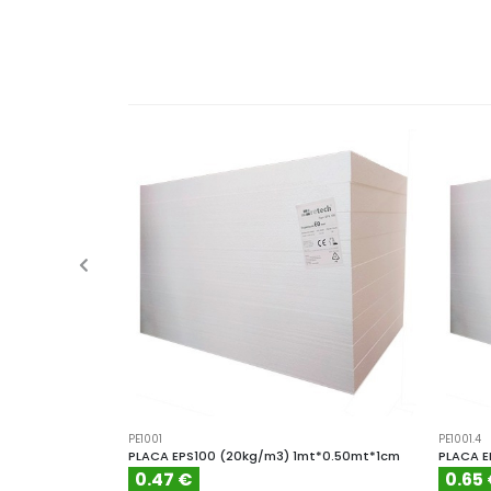
PE1001
PE1001.4
PLACA EPS100 (20kg/m3) 1mt*0.50mt*1cm
PLACA E
0.47 €
0.65