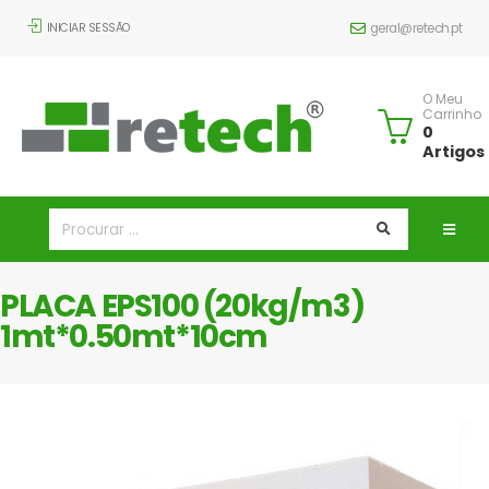
INICIAR SESSÃO
geral@retech.pt
O Meu
Carrinho
0
Artigos
PLACA EPS100 (20kg/m3)
1mt*0.50mt*10cm