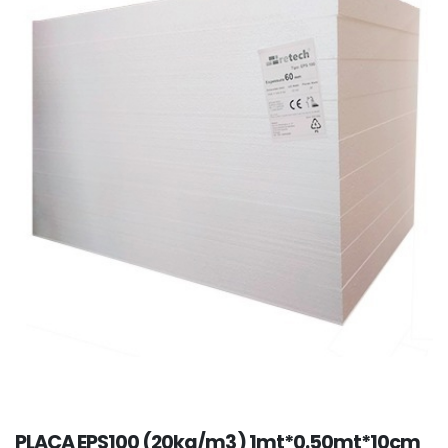
PLACA EPS100 (20kg/m3) 1mt*0.50mt*10cm