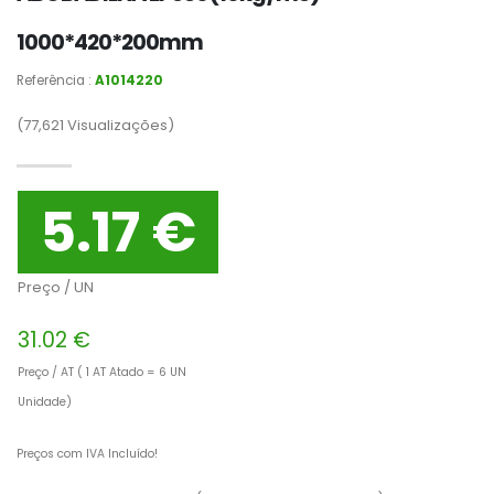
1000*420*200mm
Referência :
A1014220
(77,621
Visualizações)
5.17 €
Preço / UN
31.02 €
Preço / AT ( 1 AT Atado = 6 UN
Unidade)
Preços com IVA Incluído!