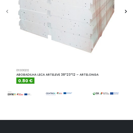
0113010212
A101110
ABOBADILHA LECA ARTELEVE 38*23*12 – ARTELONGA
ABOBA
0.80 €
6.15