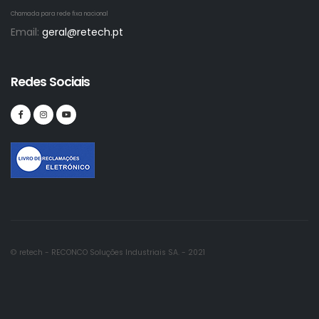
Chamada para rede fixa nacional
Email:
geral@retech.pt
Redes Sociais
© retech - RECONCO Soluções Industriais SA. - 2021