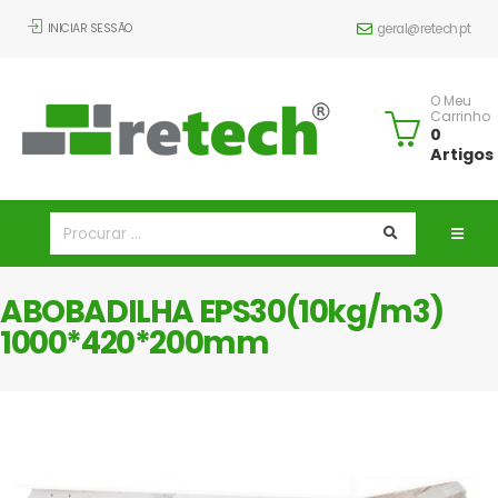
INICIAR SESSÃO
geral@retech.pt
O Meu
Carrinho
0
Artigos
ABOBADILHA EPS30(10kg/m3)
1000*420*200mm