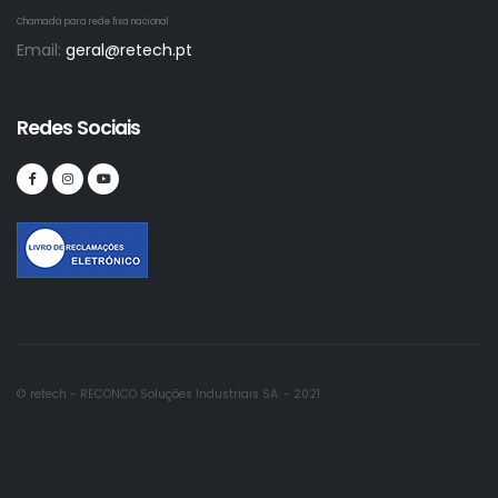
Chamada para rede fixa nacional
Email:
geral@retech.pt
Redes Sociais
© retech - RECONCO Soluções Industriais SA. - 2021