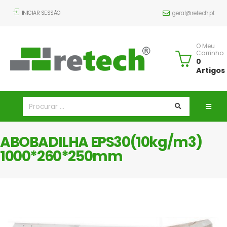
INICIAR SESSÃO
geral@retech.pt
O Meu
Carrinho
0
Artigos
ABOBADILHA EPS30(10kg/m3)
1000*260*250mm