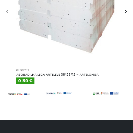
0113010212
A101110
ABOBADILHA LECA ARTELEVE 38*23*12 – ARTELONGA
ABOBA
0.80 €
6.15