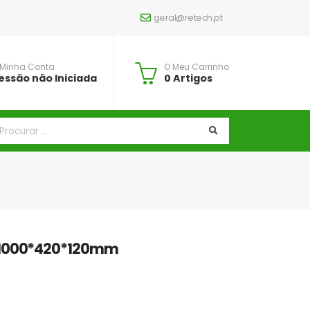
geral@retech.pt
 Minha Conta
O Meu Carrinho
essão não Iniciada
0 Artigos
 1000*420*120mm