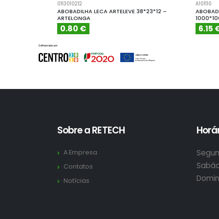
0113010212
A101110
ABOBADILHA LECA ARTELEVE 38*23*12 –
ABOBADI
ARTELONGA
1000*1
0.80 €
6.15 
Sobre a RETECH
Horár
Segun
A Empresa
Sabád
Contatos
Domin
Notícias