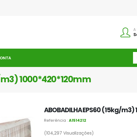
A
S
CONTA
/m3) 1000*420*120mm
ABOBADILHA EPS60 (15kg/m3)
Referência :
A1514212
(104,297
Visualizações)