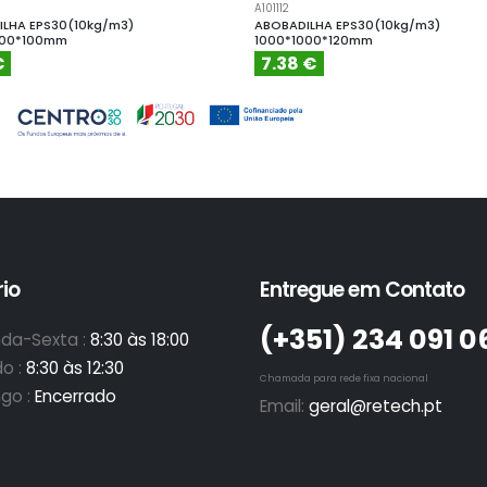
A101112
LHA EPS30(10kg/m3)
ABOBADILHA EPS30(10kg/m3)
000*100mm
1000*1000*120mm
€
7.38 €
io
Entregue em Contato
(+351)­ 234 091 0
da-Sexta :
8:30 às 18:00
o :
8:30 às 12:30
Chamada para rede fixa nacional
go :
Encerrado
Email:
geral@retech.pt