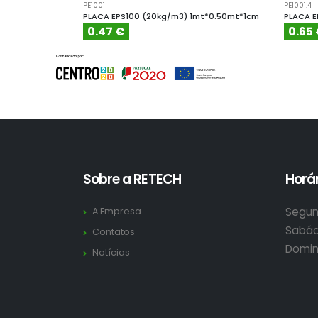
PE1001
PE1001.4
PLACA EPS100 (20kg/m3) 1mt*0.50mt*1cm
PLACA E
0.47 €
0.65
Sobre a RETECH
Horár
Segun
A Empresa
Sabád
Contatos
Domin
Notícias