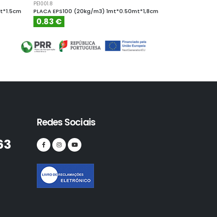
PE1001.8
PE10010
t*1.5cm
PLACA EPS100 (20kg/m3) 1mt*0.50mt*1,8cm
PLACA EPS100 (
0.83 €
4.61 €
Redes Sociais
63