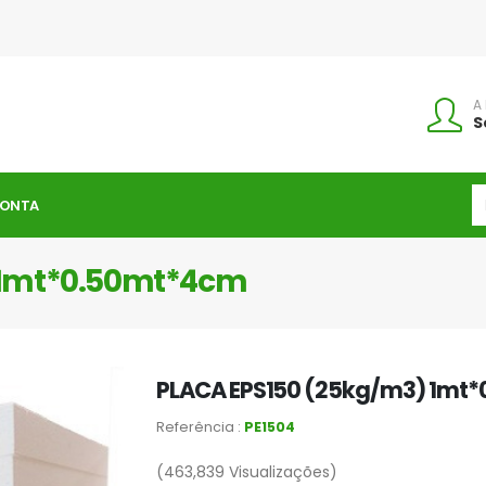
A
S
CONTA
 1mt*0.50mt*4cm
PLACA EPS150 (25kg/m3) 1mt
Referência :
PE1504
(463,839
Visualizações)