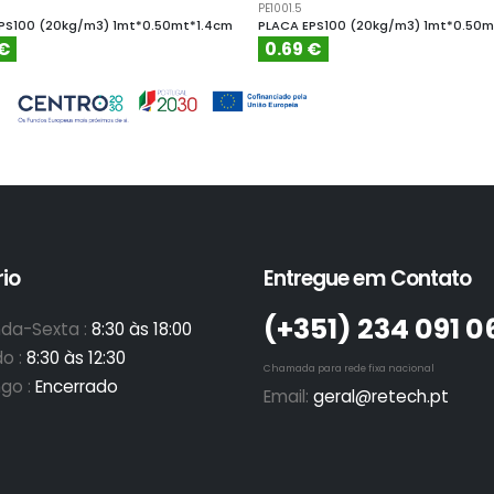
PE1001.5
PS100 (20kg/m3) 1mt*0.50mt*1.4cm
PLACA EPS100 (20kg/m3) 1mt*0.50m
 €
0.69 €
io
Entregue em Contato
(+351)­ 234 091 0
da-Sexta :
8:30 às 18:00
o :
8:30 às 12:30
Chamada para rede fixa nacional
go :
Encerrado
Email:
geral@retech.pt