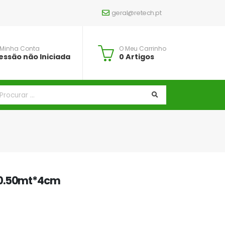
geral@retech.pt
 Minha Conta
O Meu Carrinho
essão não Iniciada
0 Artigos
*0.50mt*4cm