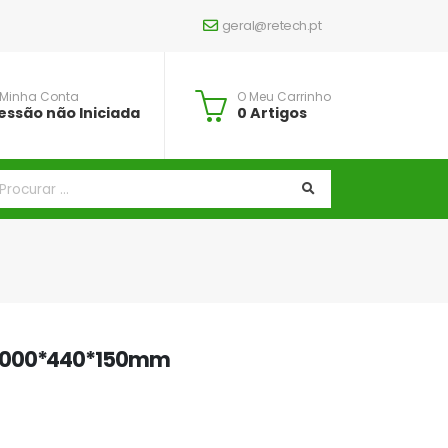
geral@retech.pt
 Minha Conta
O Meu Carrinho
essão não Iniciada
0 Artigos
 1000*440*150mm