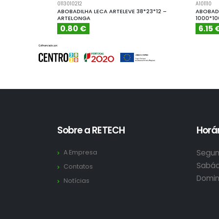
0113010212
A101110
ABOBADILHA LECA ARTELEVE 38*23*12 –
ABOBADI
ARTELONGA
1000*1
0.80 €
6.15 
Sobre a RETECH
Horár
Segun
A Empresa
Sabád
Contatos
Domin
Notícias