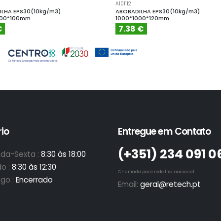
A101112
LHA EPS30(10kg/m3)
ABOBADILHA EPS30(10kg/m3)
000*100mm
1000*1000*120mm
€
7.38 €
io
Entregue em Contato
(+351)­ 234 091 0
da-Sexta :
8:30 às 18:00
o :
8:30 às 12:30
Chamada para rede fixa nacional
go :
Encerrado
Email:
geral@retech.pt