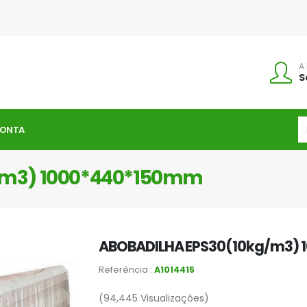
A
S
CONTA
/m3) 1000*440*150mm
ABOBADILHA EPS30(10kg/m3)
Referência :
A1014415
(94,445
Visualizações)