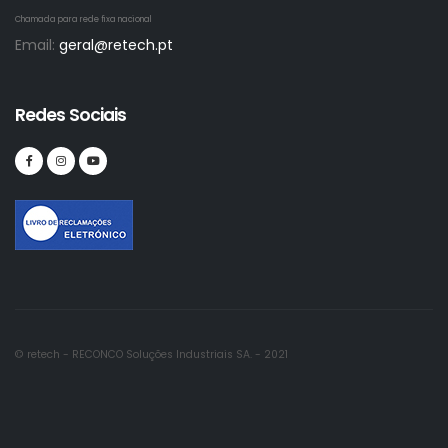
Chamada para rede fixa nacional
Email:
geral@retech.pt
Redes Sociais
© retech - RECONCO Soluções Industriais SA. - 2021