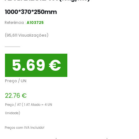
1000*370*250mm
Referência :
A103725
(95,611
Visualizações)
5.69 €
Preço / UN
22.76 €
Preço / AT ( 1 AT Atado = 4 UN
Unidade)
Preços com IVA Incluído!