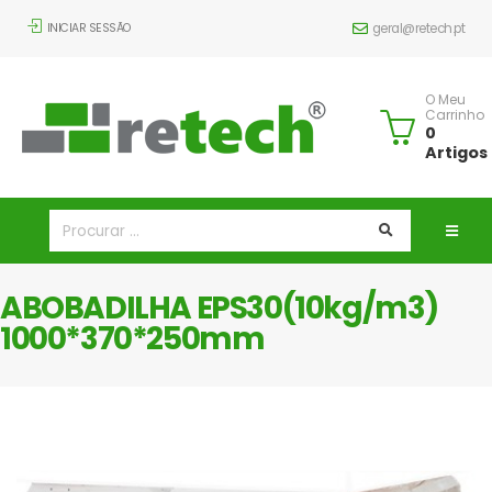
INICIAR SESSÃO
geral@retech.pt
O Meu
Carrinho
0
Artigos
ABOBADILHA EPS30(10kg/m3)
1000*370*250mm