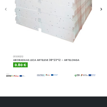
0113010212
A101110
ABOBADILHA LECA ARTELEVE 38*23*12 – ARTELONGA
ABOBA
0.80 €
6.15