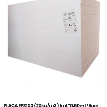
PLACA EPS100 (20kg/m3) 1mt*0.50mt*8cm