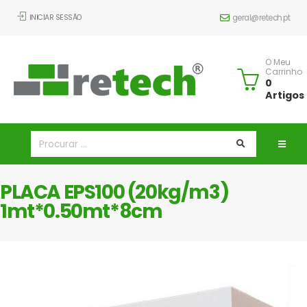
INICIAR SESSÃO
geral@retech.pt
O Meu
Carrinho
0
Artigos
PLACA EPS100 (20kg/m3)
1mt*0.50mt*8cm