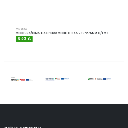
MEPSS4A
BE6026
MOLDURA/CIMALHA EPS100 MODELO S4A 230*275MM C/1 MT
BLOCO
5.23 €
177