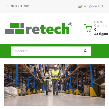
INICIAR SESSÃO
geral@retech.pt
O Meu
Carrinho
0
Artigos