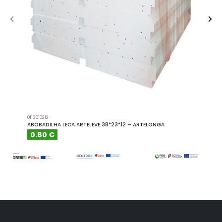
0113010212
A101110
ABOBADILHA LECA ARTELEVE 38*23*12 – ARTELONGA
ABOBA
0.80 €
6.15