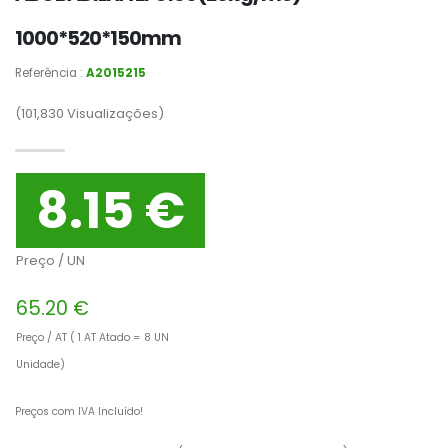
1000*520*150mm
Referência :
A2015215
(101,830
Visualizações)
8.15 €
Preço / UN
65.20 €
Preço / AT ( 1 AT Atado = 8 UN
Unidade)
Preços com IVA Incluído!