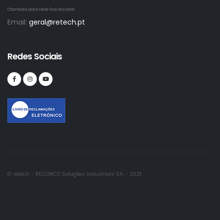
Chamada para rede fixa nacional
Email:
geral@retech.pt
Redes Sociais
© retech - RECONCO Soluções Industriais SA. - 2021