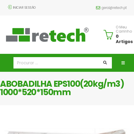
INICIAR SESSÃO
geral@retech.pt
O Meu
Carrinho
0
Artigos
ABOBADILHA EPS100(20kg/m3)
1000*520*150mm