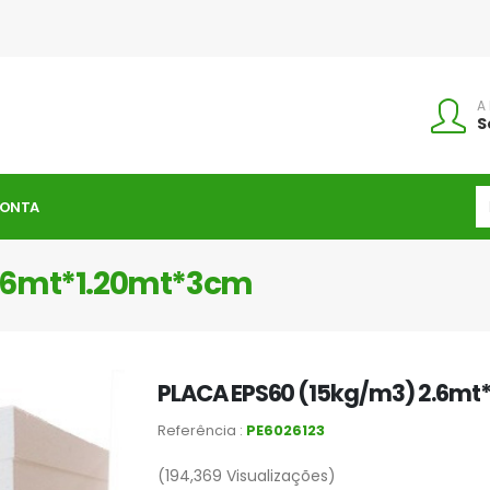
A
S
CONTA
2.6mt*1.20mt*3cm
PLACA EPS60 (15kg/m3) 2.6mt
Referência :
PE6026123
(194,369
Visualizações)