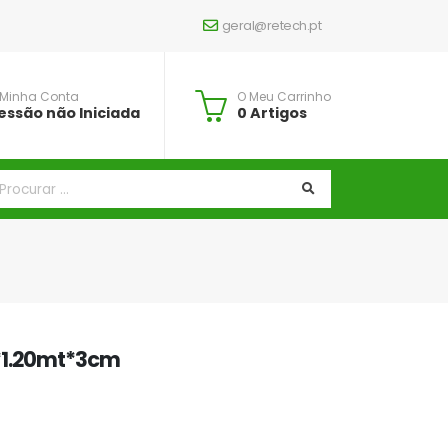
geral@retech.pt
 Minha Conta
O Meu Carrinho
essão não Iniciada
0 Artigos
*1.20mt*3cm