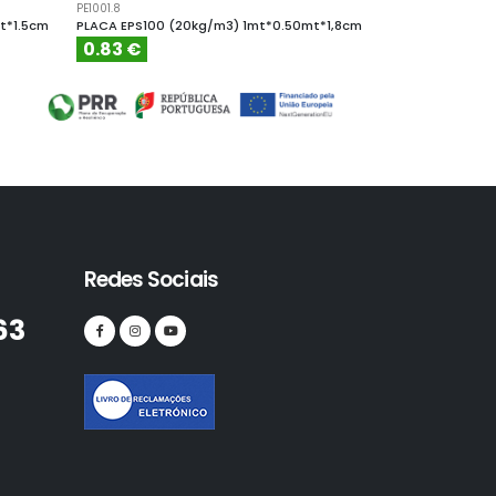
PE1001.8
PE10010
t*1.5cm
PLACA EPS100 (20kg/m3) 1mt*0.50mt*1,8cm
PLACA EPS100 (
0.83 €
4.61 €
Redes Sociais
63