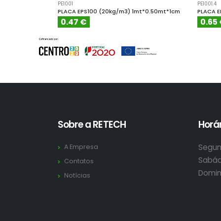
PE1001
PE1001.4
PLACA EPS100 (20kg/m3) 1mt*0.50mt*1cm
PLACA E
0.47 €
0.65
Sobre a RETECH
Horár
Segun
A Empresa
Sabád
Contatos
Domin
Notícias