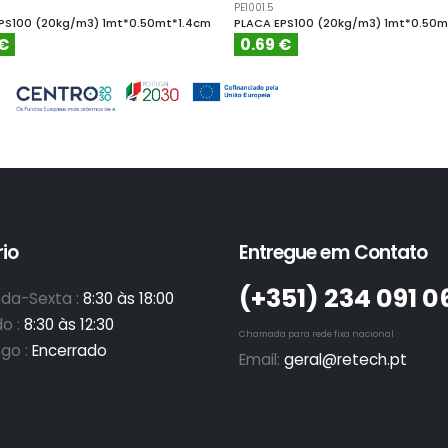
PE1001.5
PS100 (20kg/m3) 1mt*0.50mt*1.4cm
PLACA EPS100 (20kg/m3) 1mt*0.50m
 €
0.69 €
io
Entregue em Contato
(+351)­ 234 091 0
da-Sexta :
8:30 às 18:00
o :
8:30 às 12:30
Chamada para rede fixa nacional
go :
Encerrado
Email:
geral@retech.pt