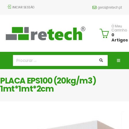
INICIAR SESSÃO
geral@retech.pt
O Meu
Carrinho
0
Artigos
PLACA EPS100 (20kg/m3)
1mt*1mt*2cm