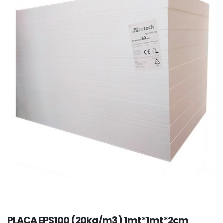
PLACA EPS100 (20kg/m3) 1mt*1mt*2cm